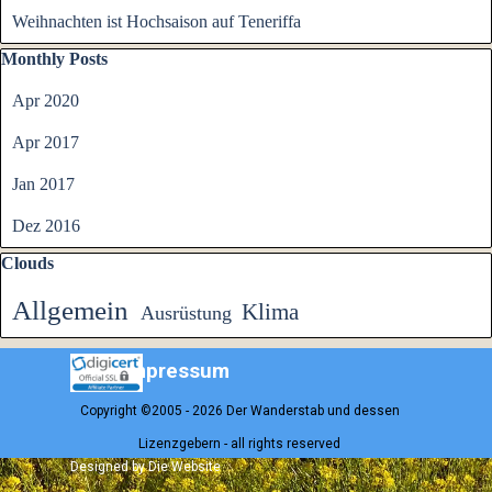
Weihnachten ist Hochsaison auf Teneriffa
Block überspringen Monthly Posts
Monthly Posts
Apr 2020
Apr 2017
Jan 2017
Dez 2016
Block überspringen Clouds
Clouds
Allgemein
Klima
Ausrüstung
Impressum
Copyright ©2005 - 2026 Der Wanderstab und dessen
Lizenzgebern - all rights reserved
Zurück zum Seiteninhalt
Designed by Die Website