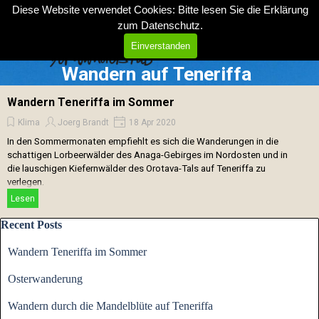
Direkt zum Seiteninhalt
Diese Website verwendet Cookies: Bitte lesen Sie die Erklärung
zum
Datenschutz
.
Menü überspringen
Einverstanden
Wandern auf Teneriffa
Wandern Teneriffa im Sommer
Klima
Joerg Brandt
18 Apr 2020
In den Sommermonaten empfiehlt es sich die Wanderungen in die
schattigen Lorbeerwälder des Anaga-Gebirges im Nordosten und in
die lauschigen Kiefernwälder des Orotava-Tals auf Teneriffa zu
verlegen.
Lesen
Block überspringen Recent Posts
Recent Posts
Wandern Teneriffa im Sommer
Osterwanderung
Wandern durch die Mandelblüte auf Teneriffa