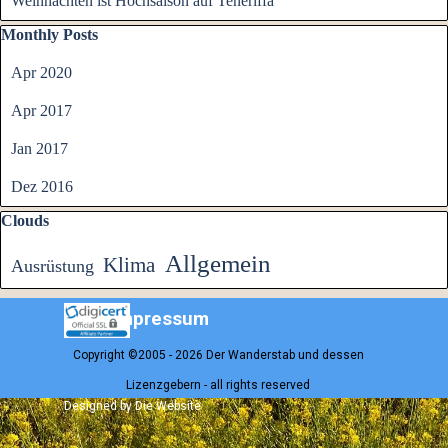
Weihnachten ist Hochsaison auf Teneriffa
Block überspringen Monthly Posts
Monthly Posts
Apr 2020
Apr 2017
Jan 2017
Dez 2016
Block überspringen Clouds
Clouds
Allgemein
Klima
Ausrüstung
Impressum
Copyright ©2005 - 2026 Der Wanderstab und dessen
Lizenzgebern - all rights reserved
Zurück zum Seiteninhalt
Designed by Die Website