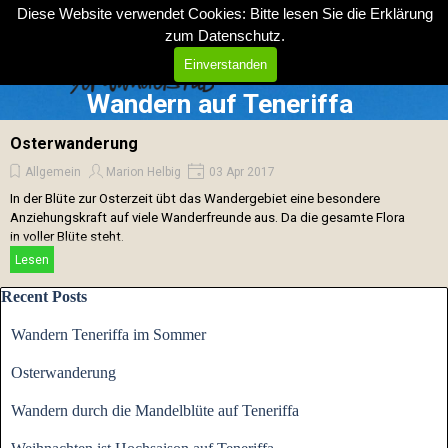
Direkt zum Seiteninhalt
Diese Website verwendet Cookies: Bitte lesen Sie die Erklärung
zum
Datenschutz
.
Menü überspringen
Einverstanden
Wandern auf Teneriffa
Osterwanderung
Allgemein
Marion Helbig
03 Apr 2017
In der Blüte zur Osterzeit übt das Wandergebiet eine besondere
Anziehungskraft auf viele Wanderfreunde aus. Da die gesamte Flora
in voller Blüte steht.
Lesen
Block überspringen Recent Posts
Recent Posts
Wandern Teneriffa im Sommer
Osterwanderung
Wandern durch die Mandelblüte auf Teneriffa