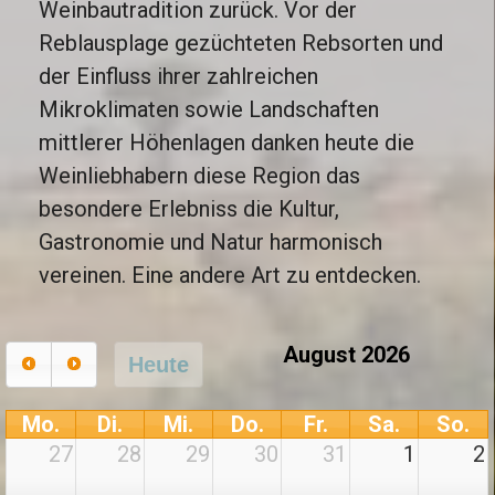
Weinbautradition zurück. Vor der
Reblausplage gezüchteten Rebsorten und
der
Einfluss ihrer zahlreichen
Mikroklimaten sowie
Landschaften
mittlerer Höhenlagen
danken
heute die
Weinliebhabern diese Region das
besondere Erlebniss die Kultur,
Gastronomie und Natur harmonisch
vereinen. Eine andere Art zu entdecken.
August 2026
Heute
Mo.
Di.
Mi.
Do.
Fr.
Sa.
So.
27
28
29
30
31
1
2