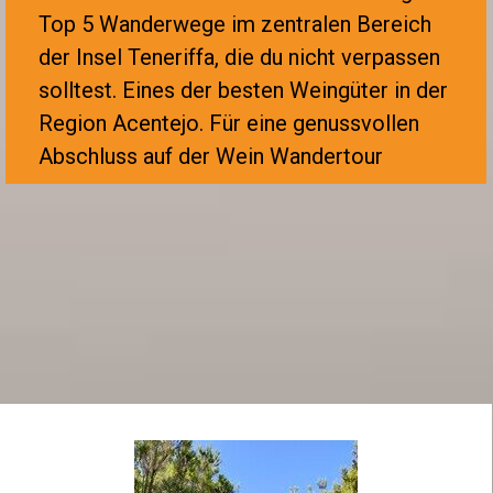
Top 5 Wanderwege im zentralen Bereich
der Insel Teneriffa, die du nicht verpassen
solltest.
Eines der besten Weingüter in der
Region Acentejo. F
ür eine genussvollen
Abschluss auf der Wein Wandertour