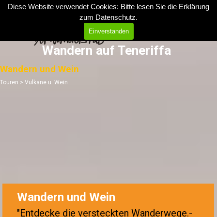
Direkt zum Seiteninhalt
Diese Website verwendet Cookies: Bitte lesen Sie die Erklärung
zum
Datenschutz
.
Menü überspringen
Einverstanden
Wandern auf Teneriffa
Wandern und Wein
Touren > Vulkane u. Wein
Wandern und Wein
"Entdecke die versteckten Wanderwege.
-