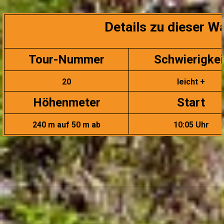
Details zu dieser W
Tour-Nummer
Schwierigkei
20
leicht +
Höhenmeter
Start
240 m auf 50 m ab
10:05 Uhr